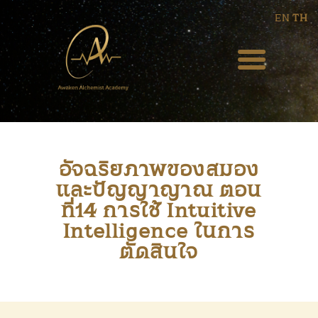
EN
TH
HOME
ABOUT US
BLOG
อัจฉริยภาพของสมอง
และปัญญาญาณ ตอน
EVENT
ที่14 การใช้ Intuitive
WEEKLY PODCAST
Intelligence ในการ
ตัดสินใจ
COURSES
SERVICES