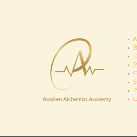
A
B
E
P
C
S
P
C