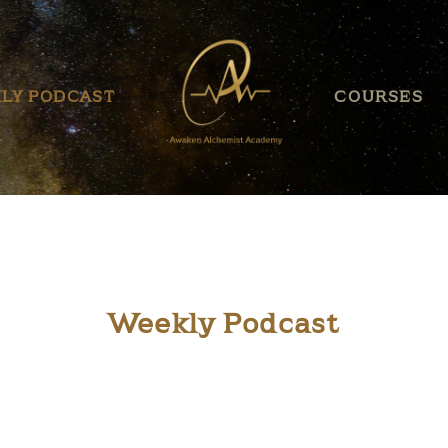
HOME
ABOUT US
LY PODCAST
COURSES
BLOG
EVENT
WEEKLY PODCAST
COURSES
Weekly Podcast
SERVICES
PRODUCTS