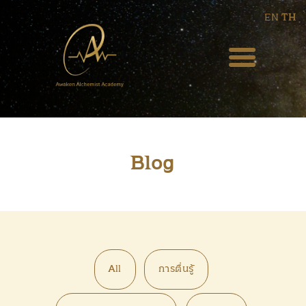
EN
TH
HOME
ABOUT US
BLOG
Blog
EVENT
WEEKLY PODCAST
COURSES
All
การตื่นรู้
SERVICES