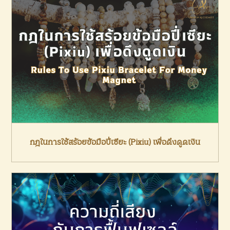
กฎในการใช้สร้อยข้อมือปี่เซียะ (Pixiu) เพื่อดึงดูดเงิน