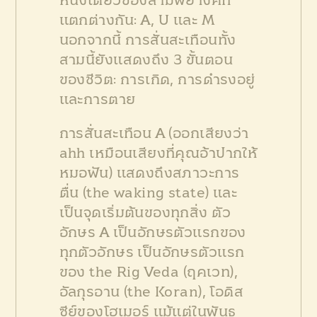
หนึ่งเดียวของสามพยางค์ที่
แตกต่างกัน: A, U และ M
นอกจากนี้ การสั่นสะเทือนทั้ง
สามนี้ยังแสดงถึง 3 ขั้นตอน
ของชีวิต: การเกิด, การดำรงอยู่
และการตาย
การสั่นสะเทือน A (ออกเสียงว่า
ahh เหมือนเสียงที่คุณอ้าปากให้
หมอฟัน) แสดงถึงสภาวะการ
ตื่น (the waking state) และ
เป็นจุดเริ่มต้นของทุกสิ่ง ตัว
อักษร A เป็นอักษรตัวแรกของ
ทุกตัวอักษร เป็นอักษรตัวแรก
ของ the Rig Veda (ฤคเวท),
อัลกุรอาน (the Koran), โอดิส
ซีย์ของโฮเมอร์ แม้แต่ในพันธ