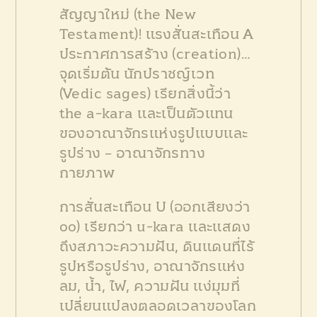
สัญญาใหม่ (the New
Testament)! แรงสั่นสะเทือน A
ประกาศการสร้าง (creation)…
จุดเริ่มต้น นักปราชญ์เวท
(Vedic sages) เรียกสิ่งนี้ว่า
the a-kara และเป็นตัวแทน
ของอาณาจักรแห่งรูปแบบและ
รูปร่าง – อาณาจักรทาง
กายภาพ
การสั่นสะเทือน U (ออกเสียงว่า
oo) เรียกว่า u-kara และแสดง
ถึงสภาวะความฝัน, ดินแดนที่ไร้
รูปหรือรูปร่าง, อาณาจักรแห่ง
ลม, น้ำ, ไฟ, ความฝัน แง่มุมที่
เปลี่ยนแปลงตลอดเวลาของโลก