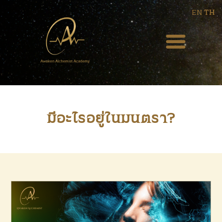
EN
TH
HOME
ABOUT US
BLOG
มีอะไรอยู่ในมนตรา?
EVENT
WEEKLY PODCAST
COURSES
SERVICES