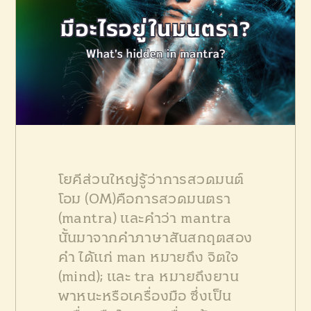
PRODUCTS
CONTACT US
โยคีส่วนใหญ่รู้ว่าการสวดมนต์
โอม (OM)คือการสวดมนตรา
(mantra) และคำว่า mantra
นั้นมาจากคำภาษาสันสกฤตสอง
คำ ได้แก่ man หมายถึง จิตใจ
(mind); และ tra หมายถึงยาน
พาหนะหรือเครื่องมือ ซึ่งเป็น