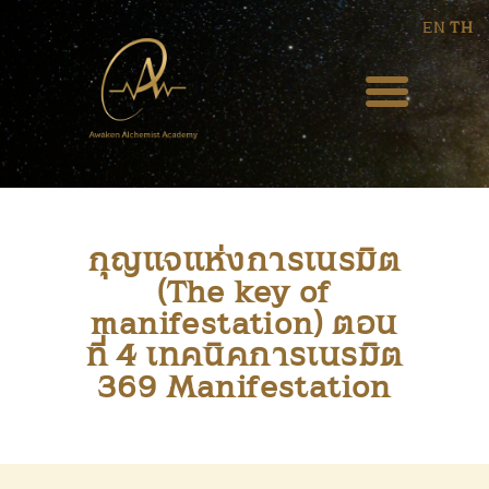
EN
TH
HOME
ABOUT US
BLOG
กุญแจแห่งการเนรมิต
(The key of
EVENT
manifestation) ตอน
WEEKLY PODCAST
ที่ 4 เทคนิคการเนรมิต
369 Manifestation
COURSES
SERVICES