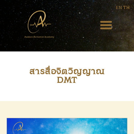
EN
TH
HOME
ABOUT US
BLOG
สารสื่อจิตวิญญาณ
DMT
EVENT
WEEKLY PODCAST
COURSES
SERVICES