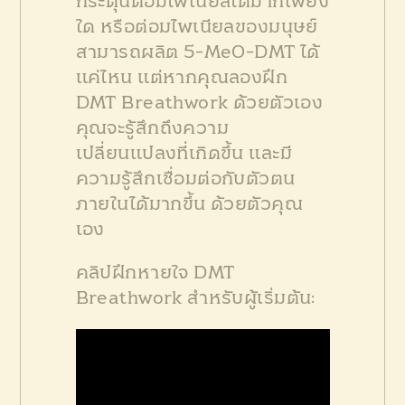
กระตุ้นต่อมไพเนียลได้มากเพียง
ใด หรือต่อมไพเนียลของมนุษย์
สามารถผลิต 5-MeO-DMT ได้
แค่ไหน แต่หากคุณลองฝึก
DMT Breathwork ด้วยตัวเอง
คุณจะรู้สึกถึงความ
เปลี่ยนแปลงที่เกิดขึ้น และมี
ความรู้สึกเชื่อมต่อกับตัวตน
ภายในได้มากขึ้น ด้วยตัวคุณ
เอง
คลิปฝึกหายใจ DMT
Breathwork สำหรับผู้เริ่มต้น: