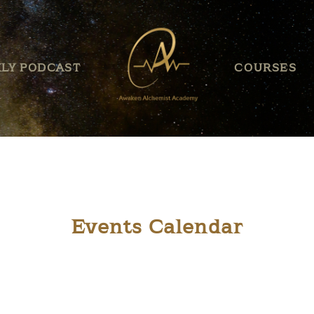
HOME
ABOUT US
LY PODCAST
COURSES
BLOG
EVENT
WEEKLY PODCAST
COURSES
Events Calendar
SERVICES
PRODUCTS