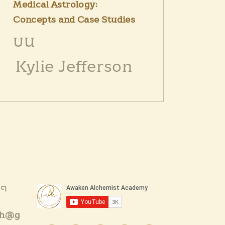
Medical Astrology:
Concepts and Case Studies
บน
Kylie Jefferson
งๆ
th@g