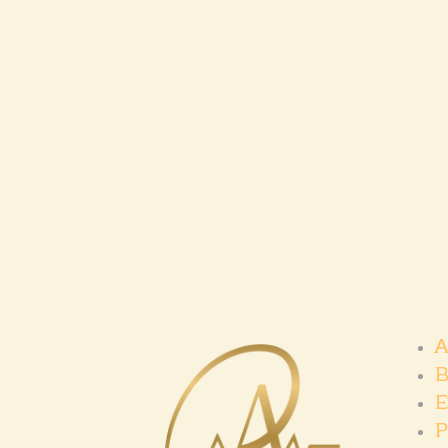
A
B
E
P