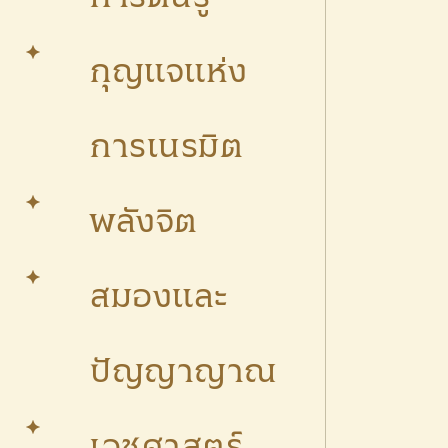
กุญแจแห่ง
การเนรมิต
พลังจิต
สมองและ
ปัญญาญาณ
เวชศาสตร์