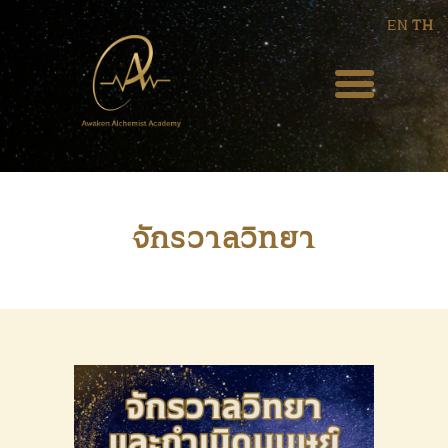
EN
TH
HOME
ABOUT US
BLOG
จักรวาลวิทยา
EVENT
WEEKLY PODCAST
COURSES
SERVICES