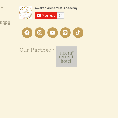
งๆ
th@g
Our Partner :