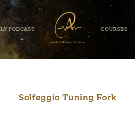
HOME
ABOUT US
LY PODCAST
COURSES
BLOG
EVENT
WEEKLY PODCAST
COURSES
Solfeggio Tuning Fork
SERVICES
PRODUCTS