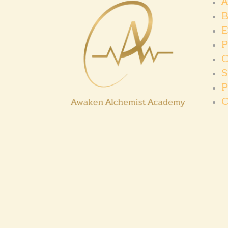
A
B
E
P
C
S
P
C